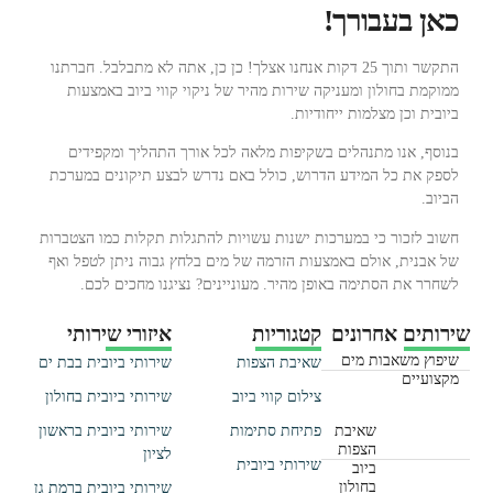
כאן בעבורך!
התקשר ותוך 25 דקות אנחנו אצלך! כן כן, אתה לא מתבלבל. חברתנו
ממוקמת בחולון ומעניקה שירות מהיר של ניקוי קווי ביוב באמצעות
ביובית וכן מצלמות ייחודיות.
בנוסף, אנו מתנהלים בשקיפות מלאה לכל אורך התהליך ומקפידים
לספק את כל המידע הדרוש, כולל באם נדרש לבצע תיקונים במערכת
הביוב.
חשוב לזכור כי במערכות ישנות עשויות להתגלות תקלות כמו הצטברות
של אבנית, אולם באמצעות הזרמה של מים בלחץ גבוה ניתן לטפל ואף
לשחרר את הסתימה באופן מהיר. מעוניינים? נציגנו מחכים לכם.
שירותים אחרונים
קטגוריות
איזורי שירותי
שיפוץ משאבות מים
שאיבת הצפות
שירותי ביובית בבת ים
מקצועיים
צילום קווי ביוב
שירותי ביובית בחולון
שאיבת
פתיחת סתימות
שירותי ביובית בראשון
הצפות
לציון
שירותי ביובית
ביוב
בחולון
שירותי ביובית ברמת גן