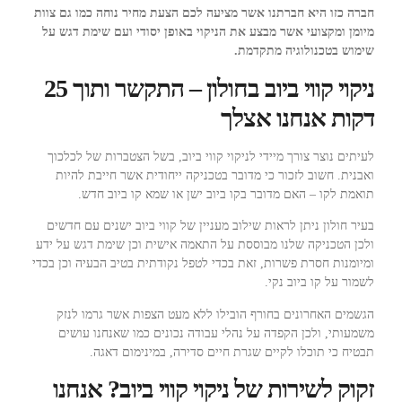
חברה כזו היא חברתנו אשר מציעה לכם הצעת מחיר נוחה כמו גם צוות
מיומן ומקצועי אשר מבצע את הניקוי באופן יסודי ועם שימת דגש על
שימוש בטכנולוגיה מתקדמת.
ניקוי קווי ביוב בחולון – התקשר ותוך 25
דקות אנחנו אצלך
לעיתים נוצר צורך מיידי לניקוי קווי ביוב, בשל הצטברות של לכלכוך
ואבנית. חשוב לזכור כי מדובר בטכניקה ייחודית אשר חייבת להיות
תואמת לקו – האם מדובר בקו ביוב ישן או שמא קו ביוב חדש.
בעיר חולון ניתן לראות שילוב מעניין של קווי ביוב ישנים עם חדשים
ולכן הטכניקה שלנו מבוססת על התאמה אישית וכן שימת דגש על ידע
ומיומנות חסרת פשרות, זאת בכדי לטפל נקודתית בטיב הבעיה וכן בכדי
לשמור על קו ביוב נקי.
הגשמים האחרונים בחורף הובילו ללא מעט הצפות אשר גרמו לנזק
משמעותי, ולכן הקפדה על נהלי עבודה נכונים כמו שאנחנו עושים
תבטיח כי תוכלו לקיים שגרת חיים סדירה, במינימום דאגה.
זקוק לשירות של ניקוי קווי ביוב? אנחנו