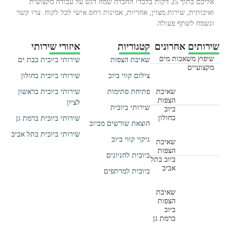
אליכם בתוך 25 דקות בלבד! החברה שמה דגש על עבודה מקצועית
ואיכותית, שירות מצוין, אחריות, אמינות ויחס אישי לכל לקוח. צרו קשר
ונשמח לשתף פעולה.
שירותים אחרונים
קטגוריות
איזורי שירותי
שיפוץ משאבות מים
שאיבת הצפות
שירותי ביובית בבת ים
מקצועיים
צילום קווי ביוב
שירותי ביובית בחולון
שאיבת
פתיחת סתימות
שירותי ביובית בראשון
הצפות
לציון
שירותי ביובית
ביוב
בחולון
שירותי ביובית ברמת גן
הוצאת שורשים מביוב
שירותי ביובית בתל אביב
ניקוי קווי ביוב
שאיבת
הצפות
ביובית לחניונים
ביוב בתל
אביב
ביובית למרתפים
שאיבת
הצפות
ביוב
ברמת גן