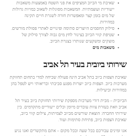
שאיבת מי הביוב המציפים את פני השטח באמצעות משאבות
ייעודיות ועוצמתיות. המשאבות מסוגלות לשאוב כמויות גדולות
של מים בזמן קצר ומאפשרות חזרה לשגרת חיים תקינה
במהירות.
סילוק החסמים היוצרים סתימה ופינויים לאתרי פסולת מורשים.
שטיפת קווי הביוב בצינור לחץ מים גבוה לצורך סילוק של
מוצקים ומשקעים שנותרו בצנרת הביוב.
משאבות מים
שירותי ביובית בעיר תל אביב
שאיבת הצפות ביוב בתל אביב הינה פעולה שכיחה למדי בתחום תחזוקת
מערכות ביוב. הצפות ביוב יוצרות מפגע סביבתי ובריאותי ויש לטפל בהן
במהירות וביעילות.
הביובית – מבית דודי מערכות מספקת שירותי תחזוקת ביוב בעיר תל
אביב וזאת בעזרת צוות עובדים מיומן וכלים ייעודיים מתקדמים. בין
שירותי החברה: הוצאת שורשים מביוב לצמיתות, צילום קווי ביוב,
שאיבת הצפות ביוב, פתיחת סתימות ועוד.
אנו זמינים עבורכם בכל שעה ובכל מקום – אתם מתקשרים ואנו נגיע