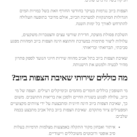
הניקוז בשל גורמים שונים.
הצפות ביוב נגרמות בעיקר בחודשי החורף וזאת בשל כמויות המים
הגדולות המתנקזות למערכת הביוב, אולם מדובר בתופעה העלולה
להתרחש לאורך כל ימות השנה.
השלכת פסולת מוצקה, חדירת שורשי עצים והצטברות משקעים,
עלולות ליצור סתימות במערכת והתוצא הינה הצפות ביוב המהוות מפגע
סביבתי, תברואתי ובריאותי.
שאיבת הצפות ביוב בתל אביב מהווה שירות חיוני הנועד לספק פתרון
מהיר לבעיה ולמנוע את הישנותה.
מה כוללים שירותי שאיבת הצפות ביוב?
מי השופכין כוללים חומרים מזהמים וכימיקלים רעילים. הצפה של מי
ביוב, עלולה לפגוע בשגרת החיים ולסכן את בריאות התושבים. משום
כך, שאיבת הצפות ביוב הינה חיונית ומתבצעת על ידי צוותים מקצועיים
המפעילים ציוד מתקדם. שאיבת הצפות ביוב בתל אביב מתבצע בכמה
שלבים:
איתור ואבחון מקור התקלה באמצעות מצלמות תרמיות בעלות
סיב אופטי ורובוטים משוכללים וייעודיים.