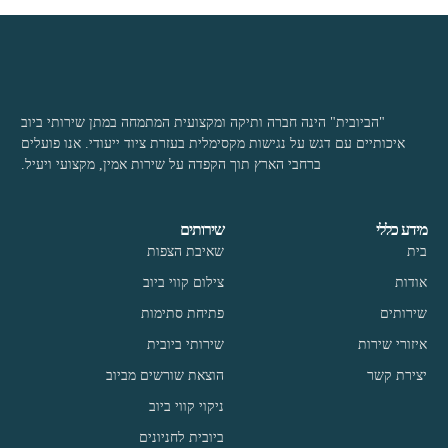
"הביובית" הינה חברה ותיקה ומקצועית המתמחה במתן שירותי ביוב
איכותיים עם דגש על נגישות מקסימלית בעזרת ציוד ייעודי. אנו פועלים
ברחבי הארץ תוך הקפדה על שירות אמין, מקצועי ויעיל.
מידע כללי
שירותים
בית
שאיבת הצפות
אודות
צילום קווי ביוב
שירותים
פתיחת סתימות
איזורי שירות
שירותי ביובית
יצירת קשר
הוצאת שורשים מביוב
ניקוי קווי ביוב
ביובית לחניונים