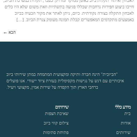
לאבחון ואיתור תקלות ביוב באופן ממוקד ומדויק. בעבר, תקלות במערכת הביוב,
חייבו ביצוע חפירות נרחבות שכללו פגיעה בתשתיות וזאת משום שלא היו כלים
לאבחון התקלה בצורה נקודתית. כיום, ניתן לאתר את מקור הבעיה בביוב
באמצעים מתקדמים המאפשרים קבלת תמונה מעומק צנרת הביוב. […]
הבא
←
"הביובית" הינה חברה ותיקה ומקצועית המתמחה במתן שירותי ביוב
איכותיים עם דגש על נגישות מקסימלית בעזרת ציוד ייעודי. אנו פועלים
ברחבי הארץ תוך הקפדה על שירות אמין, מקצועי ויעיל.
מידע כללי
שירותים
בית
שאיבת הצפות
אודות
צילום קווי ביוב
שירותים
פתיחת סתימות