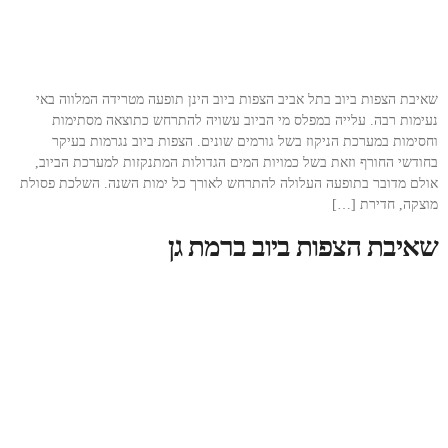
שאיבת הצפות ביוב בתל אביב הצפות ביוב הינן תופעה מטרידה המלווה באי
נעימות רבה. עלייה במפלס מי הביוב עשויה להתרחש כתוצאה מסתימות
וחסימות במערכת הניקוז בשל גורמים שונים. הצפות ביוב נגרמות בעיקר
בחודשי החורף וזאת בשל כמויות המים הגדולות המתנקזות למערכת הביוב,
אולם מדובר בתופעה העלולה להתרחש לאורך כל ימות השנה. השלכת פסולת
מוצקה, חדירת […]
שאיבת הצפות ביוב ברמת גן