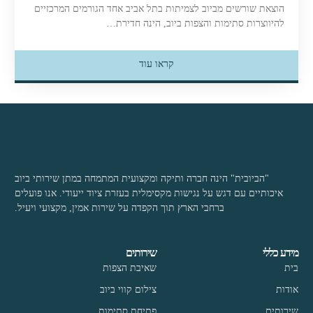
הוצאת שורשים מביוב לצמיתות בתל אביב אחד הגורמים המרכזיים
להיווצרות סתימות והצפות ביוב, הינה חדירת…
קראו עוד
"הביובית" הינה חברה ותיקה ומקצועית המתמחה במתן שירותי ביוב
איכותיים עם דגש על נגישות מקסימלית בעזרת ציוד ייעודי. אנו פועלים
ברחבי הארץ תוך הקפדה על שירות אמין, מקצועי ויעיל.
מידע כללי
שירותים
בית
שאיבת הצפות
אודות
צילום קווי ביוב
שירותים
פתיחת סתימות