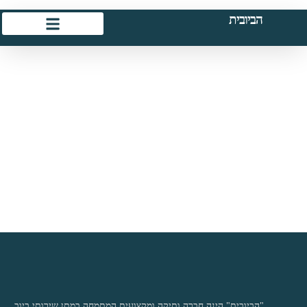
הביובית
"הביובית" הינה חברה ותיקה ומקצועית המתמחה במתן שירותי ביוב